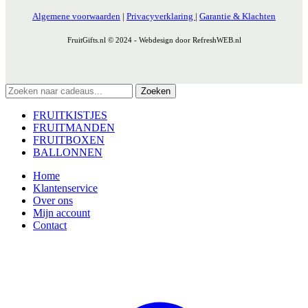
Algemene voorwaarden
|
Privacyverklaring
|
Garantie & Klachten
FruitGifts.nl © 2024 - Webdesign door RefreshWEB.nl
Zoeken
FRUITKISTJES
FRUITMANDEN
FRUITBOXEN
BALLONNEN
Home
Klantenservice
Over ons
Mijn account
Contact