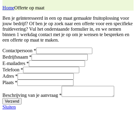
Home
Offerte op maat
Ben je geïnteresseerd in een op maat gemaakte fruitoplossing voor
jouw bedrijf? Of ben je op zoek naar een offerte voor een specifieke
fruitlevering? Vul het onderstaande formulier in, en we nemen
binnen 1 werkdag contact met je op om je wensen te bespreken en
een offerte op maat te maken.
Contactpersoon
*
Bedrijfsnaam
*
E-mailadres
*
Telefoon
*
Adres
*
E-
Plaats
*
mailadres
Contactpersoon
Beschrijving van je aanvraag
*
Plaats
Verzend
Sluiten