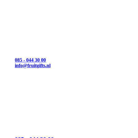
Heb je een vraag?
Wij helpen je graag!
Wij zijn geopend van maandag t/m vrijdag:
08.30 – 18.00 uur
085 - 044 30 00
info@fruitgifts.nl
Heb je een vraag?
Wij helpen je graag!
Wij zijn geopend van maandag t/m vrijdag:
08.30 – 18.00 uur