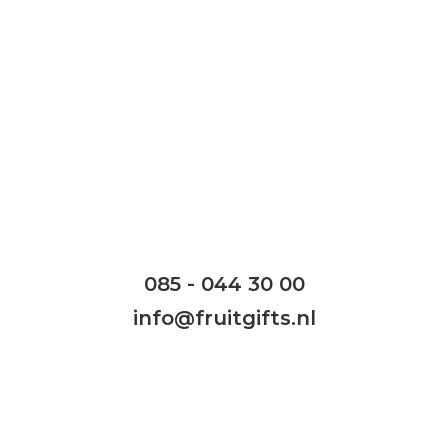
Heb je een vraag?
Wij helpen je graag!
Wij zijn geopend van maandag t/m vrijdag:
08.30 – 18.00 uur
085 - 044 30 00
info@fruitgifts.nl