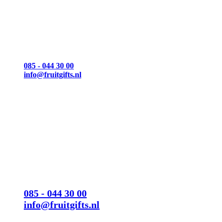
Wij helpen je graag!
Wij zijn geopend van maandag t/m vrijdag:
08.30 – 18.00 uur
085 - 044 30 00
info@fruitgifts.nl
Heb je een vraag?
Wij helpen je graag!
Wij zijn geopend van maandag t/m vrijdag:
08.30 – 18.00 uur
085 - 044 30 00
info@fruitgifts.nl