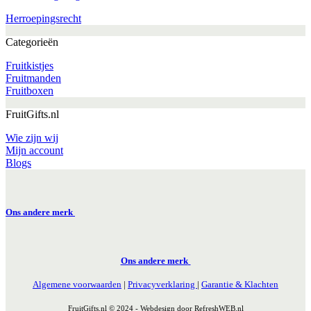
Herroepingsrecht
Categorieën
Fruitkistjes
Fruitmanden
Fruitboxen
FruitGifts.nl
Wie zijn wij
Mijn account
Blogs
Ons andere merk
Ons andere merk
Algemene voorwaarden
|
Privacyverklaring
|
Garantie & Klachten
FruitGifts.nl © 2024 - Webdesign door RefreshWEB.nl