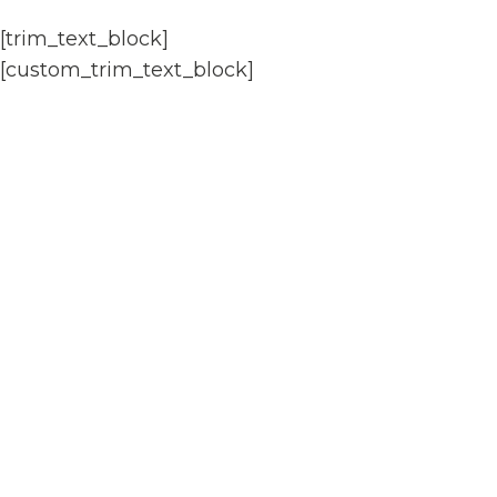
[trim_text_block]
[custom_trim_text_block]
Heb je een vraag?
Wij helpen je graag!
Wij zijn geopend van maandag t/m vrijdag:
08.30 – 18.00 uur